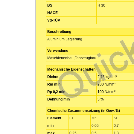
BS
H 30
NACE
Vd-TÜV
Beschreibung
Aluminium Legierung
Verwendung
Maschienenbau,Fahrzeugbau
Mechanische Eigenschaften
Dichte
2,75 kg/dm³
Rm min
200 N/mm²
Rp 0,2 min
100 N/mm²
Dehnung min
5 %
Chemische Zusammensetzung (in Gew. %)
Element
Cr
Mn
Si
min
0,05
0,7
max
0,25
0,5
1,3