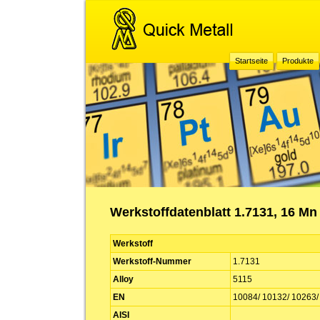
Startseite
Produkte
Werkstoffdatenblatt 1.7131, 16 Mn 
Werkstoff
Werkstoff-Nummer
1.7131
Alloy
5115
EN
10084/ 10132/ 10263/
AISI