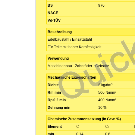
BS
970
NACE
Vd-TÜV
Beschreibung
Edelbaustahl / Einsatzstahl
Für Teile mit hoher Kernfestigkeit
Verwendung
Maschinenbau - Zahnräder - Gelenke
Mechanische Eigenschaften
Dichte
8 kg/dm³
Rm min
500 N/mm²
Rp 0,2 min
400 N/mm²
Dehnung min
10 %
Chemische Zusammensetzung (in Gew. %)
Element
C
Cr
min
0,14
0,8