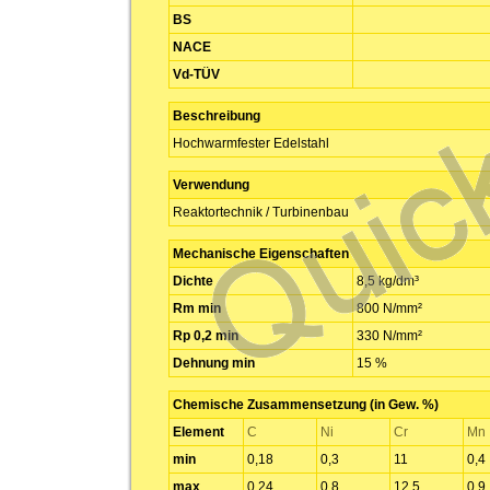
BS
NACE
Vd-TÜV
Beschreibung
Hochwarmfester Edelstahl
Verwendung
Reaktortechnik / Turbinenbau
Mechanische Eigenschaften
Dichte
8,5 kg/dm³
Rm min
800 N/mm²
Rp 0,2 min
330 N/mm²
Dehnung min
15 %
Chemische Zusammensetzung (in Gew. %)
Element
C
Ni
Cr
Mn
min
0,18
0,3
11
0,4
max
0,24
0,8
12,5
0,9