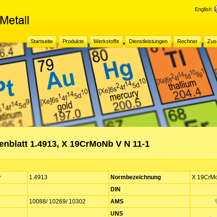
English
Startseite
Produkte
Werkstoffe
Dienstleistungen
Rechner
Zus
enblatt 1.4913, X 19CrMoNb V N 11-1
r
1.4913
Normbezeichnung
X 19CrMo
DIN
10088/ 10269/ 10302
AMS
UNS