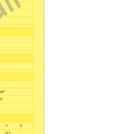
mm²
m²
V
B
0,1