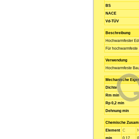
BS
NACE
Vd-TÜV
Beschreibung
Hochwarmfester Ede
Für hochwarmfeste
Verwendung
Hochwarmfeste Baut
Mechanische Eige
Dichte
Rm min
Rp 0,2 min
Dehnung min
Chemische Zusamm
Element
C
N
min
0,17
0