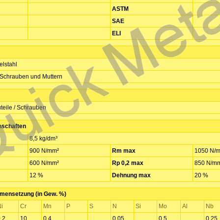
ASTM
SAE
ELI
lstahl
 Schrauben und Muttern
eile / Schrauben
nschaften
8,5 kg/dm³
900 N/mm²
Rm max
1050 N/
600 N/mm²
Rp 0,2 max
850 N/m
12 %
Dehnung max
20 %
ensetzung (in Gew. %)
i
Cr
Mn
P
S
N
Si
Mo
Al
Nb
,2
10
0,4
0,05
0,5
0,25