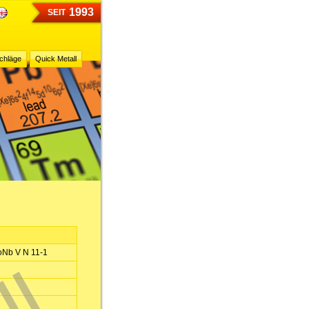
1993
SEIT
chläge
Quick Metall
Nb V N 11-1