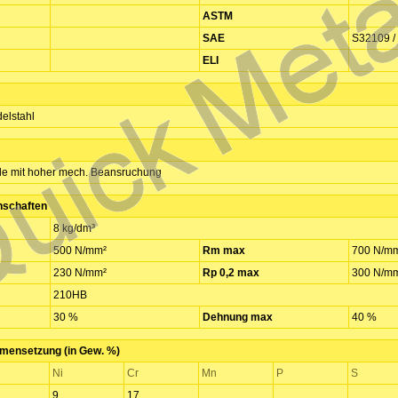
ASTM
SAE
S32109 /
ELI
elstahl
ile mit hoher mech. Beansruchung
nschaften
8 kg/dm³
500 N/mm²
Rm max
700 N/m
230 N/mm²
Rp 0,2 max
300 N/m
210HB
30 %
Dehnung max
40 %
ensetzung (in Gew. %)
Ni
Cr
Mn
P
S
9
17