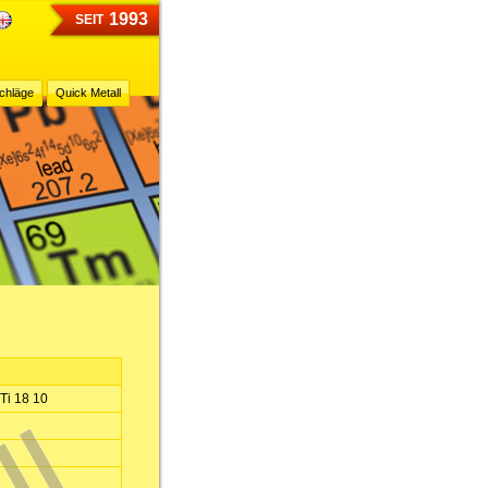
1993
SEIT
chläge
Quick Metall
 Ti 18 10