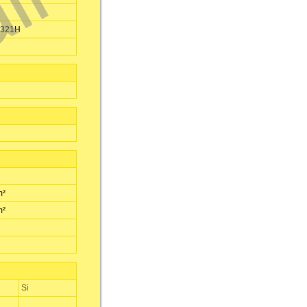
 321H
m²
m²
Si