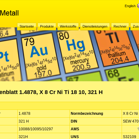
English
Startseite
Produkte
Werkstoffe
Dienstleistungen
Rechner
Zus
nblatt 1.4878, X 8 Cr Ni Ti 18 10, 321 H
r
1.4878
Normbezeichnung
X 8 Cr Ni
321 H
DIN
SEW 470
10088/10095/10297
AMS
321H
UNS
S32109