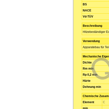
BS
NACE
Vd-TÜV
Beschreibung
Hitzebeständiger Ed
Verwendung
Apparatebau für Te
Mechanische Eige
Dichte
Rm min
Rp 0,2 min
Härte
Dehnung min
Chemische Zusamm
Element
C
min