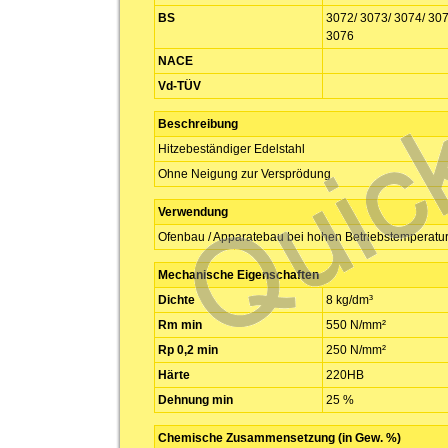
BS
3072/ 3073/ 3074/ 307
3076
NACE
Vd-TÜV
Beschreibung
Hitzebeständiger Edelstahl
Ohne Neigung zur Versprödung
Verwendung
Ofenbau / Apparatebau bei hohen Betriebstemperatu
Mechanische Eigenschaften
Dichte
8 kg/dm³
Rm min
550 N/mm²
Rp 0,2 min
250 N/mm²
Härte
220HB
Dehnung min
25 %
Chemische Zusammensetzung (in Gew. %)