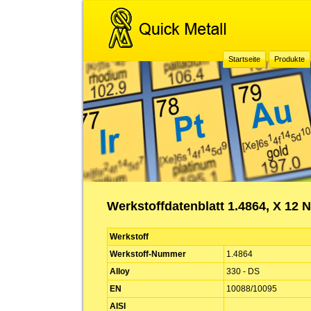
Startseite
Produkte
Werkstoffdatenblatt 1.4864, X 12 Ni
Werkstoff
Werkstoff-Nummer
1.4864
Alloy
330 - DS
EN
10088/10095
AISI