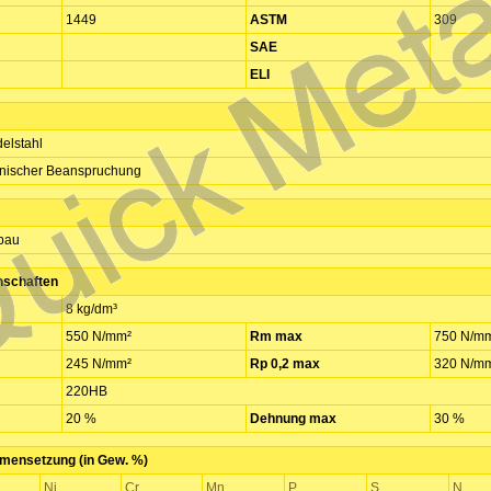
1449
ASTM
309
SAE
ELI
elstahl
anischer Beanspruchung
bau
nschaften
8 kg/dm³
550 N/mm²
Rm max
750 N/m
245 N/mm²
Rp 0,2 max
320 N/m
220HB
20 %
Dehnung max
30 %
ensetzung (in Gew. %)
Ni
Cr
Mn
P
S
N