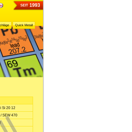
1993
SEIT
chläge
Quick Metall
i Si 20 12
 / SEW 470
3