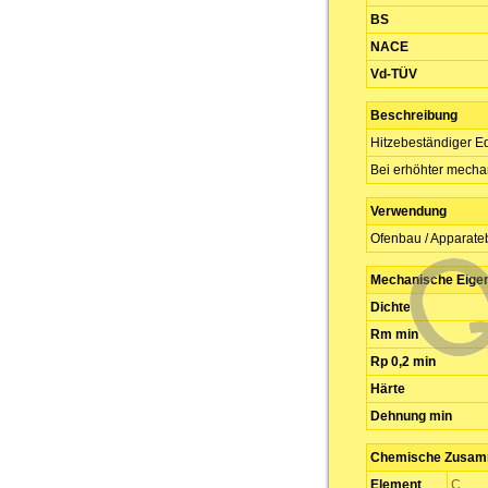
BS
NACE
Vd-TÜV
Beschreibung
Hitzebeständiger Ed
Bei erhöhter mech
Verwendung
Ofenbau / Apparate
Mechanische Eige
Dichte
Rm min
Rp 0,2 min
Härte
Dehnung min
Chemische Zusamm
Element
C