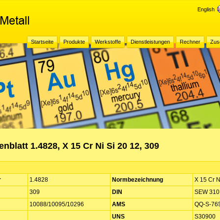
English
Startseite
Produkte
Werkstoffe
Dienstleistungen
Rechner
Zus
nblatt 1.4828, X 15 Cr Ni Si 20 12, 309
r
1.4828
Normbezeichnung
X 15 Cr N
309
DIN
SEW 310
10088/10095/10296
AMS
QQ-S-76
UNS
S30900