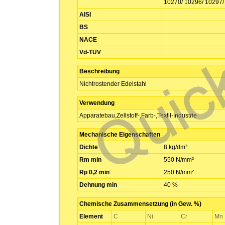
10270/ 10296/ 10297/
AISI
BS
NACE
Vd-TÜV
Beschreibung
Nichtrostender Edelstahl
Verwendung
Apparatebau,Zellstoff-,Farb-,Textil-Industrie
Mechanische Eigenschaften
Dichte
8 kg/dm³
Rm min
550 N/mm²
Rp 0,2 min
250 N/mm²
Dehnung min
40 %
Chemische Zusammensetzung (in Gew. %)
Element
C
Ni
Cr
Mn