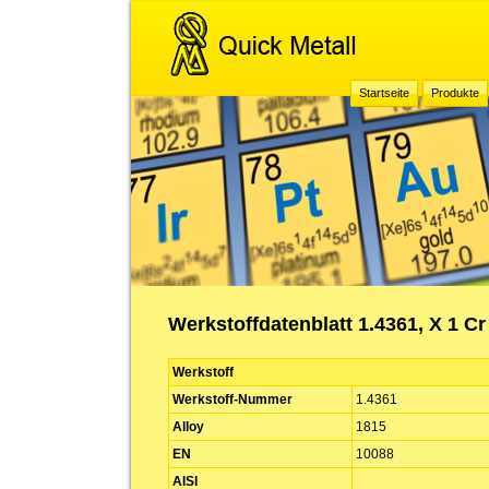
Startseite
Produkte
Werkstoffdatenblatt 1.4361, X 1 Cr 
Werkstoff
Werkstoff-Nummer
1.4361
Alloy
1815
EN
10088
AISI