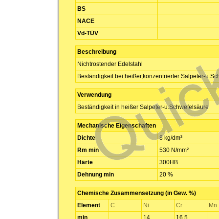
BS
NACE
Vd-TÜV
Beschreibung
Nichtrostender Edelstahl
Beständigkeit bei heißer,konzentrierter Salpeter-u.S
Verwendung
Beständigkeit in heißer Salpeter-u.Schwefelsäure
Mechanische Eigenschaften
Dichte
8 kg/dm³
Rm min
530 N/mm²
Härte
300HB
Dehnung min
20 %
Chemische Zusammensetzung (in Gew. %)
Element
C
Ni
Cr
Mn
min
14
16,5