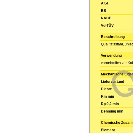
AISI
BS
NACE
Vd-TÜV
Beschreibung
Qualitätsstahl, unleg
Verwendung
vornehmlich zur Ka
Mechanische Eige
Lieferzustand
Dichte
Rm min
Rp 0,2 min
Dehnung min
Chemische Zusamm
Element