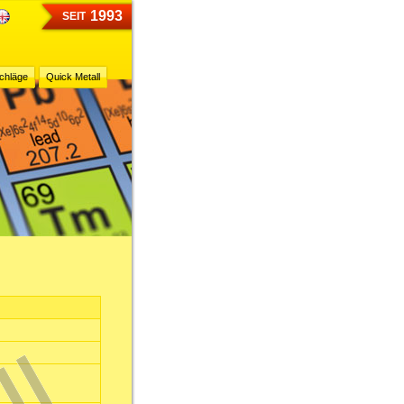
1993
SEIT
chläge
Quick Metall