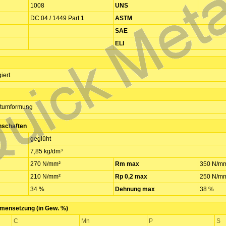
1008
UNS
DC 04 / 1449 Part 1
ASTM
SAE
ELI
iert
ltumformung
nschaften
geglüht
7,85 kg/dm³
270 N/mm²
Rm max
350 N/m
210 N/mm²
Rp 0,2 max
250 N/m
34 %
Dehnung max
38 %
ensetzung (in Gew. %)
C
Mn
P
S