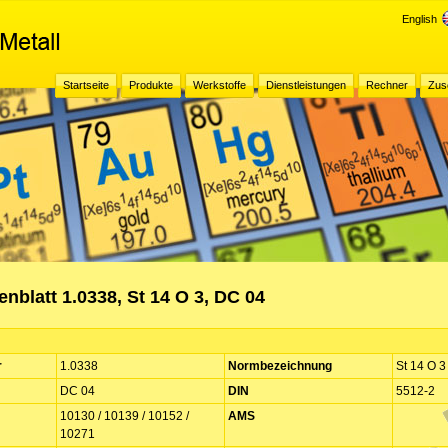
English
Startseite
Produkte
Werkstoffe
Dienstleistungen
Rechner
Zus
nblatt 1.0338, St 14 O 3, DC 04
r
1.0338
Normbezeichnung
St 14 O 3
DC 04
DIN
5512-2
10130 / 10139 / 10152 /
AMS
10271